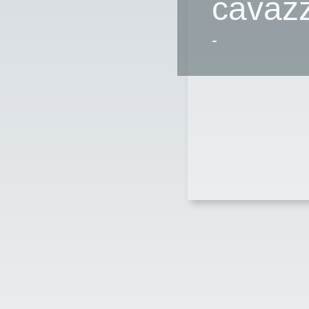
cavazz
-