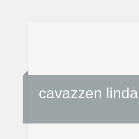
cavazzen lind
-